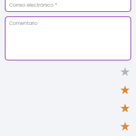
★
★
★
★