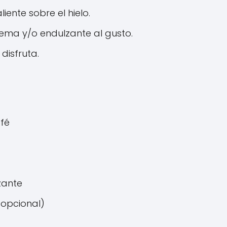
liente sobre el hielo.
ema y/o endulzante al gusto.
disfruta.
afé
zante
opcional)