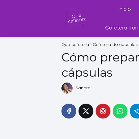
Inicio
Cafetera fra
Que cafetera
Cafetera de cápsulas
Cómo prepara
cápsulas
Sandra