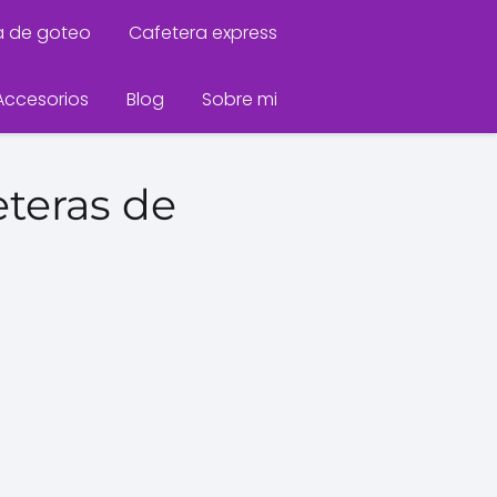
a de goteo
Cafetera express
Accesorios
Blog
Sobre mi
eteras de