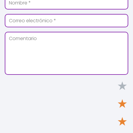
★
★
★