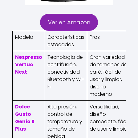
Ver en Amazon
Modelo
Características
Pros
C
estacadas
Nespresso
Tecnología de
Gran variedad
P
Vertuo
centrifusión,
de tamaños de
c
Next
conectividad
café, fácil de
a
Bluetooth y Wi-
usar y limpiar,
d
Fi
diseño
d
moderno
c
Dolce
Alta presión,
Versatilidad,
M
Gusto
control de
diseño
v
Genio S
temperatura y
compacto, fácil
c
Plus
tamaño de
de usar y limpiar
a
bebida
c