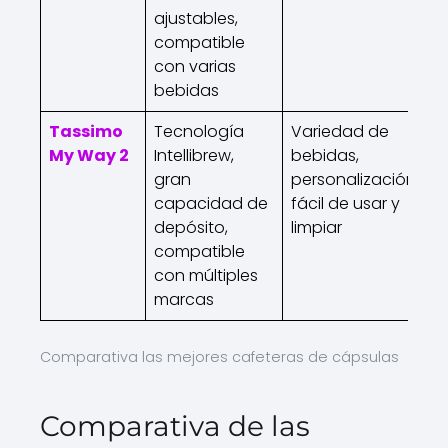
ajustables,
d
compatible
l
con varias
bebidas
Tassimo
Tecnología
Variedad de
M
My Way 2
Intellibrew,
bebidas,
t
gran
personalización,
p
capacidad de
fácil de usar y
p
depósito,
limpiar
c
compatible
e
con múltiples
marcas
Comparativa las mejores cafeteras de cápsulas
Comparativa de las