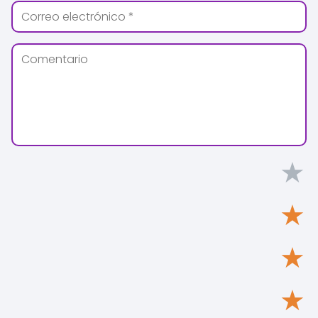
★
★
★
★