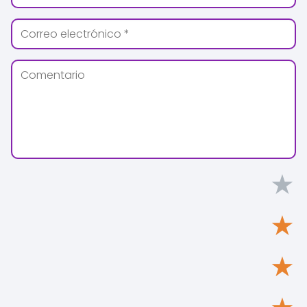
★
★
★